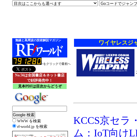
無線と高周波の技術解説マガジン
ワイヤレスジャ
↑をクリックで最初へ
No.56は全国書店＆ネット書店
で好評発売中！
見本PDFは目次からどうぞ
KCCS京セ
WWW を検索
rf-world.jp を検索
ム：IoT向けL