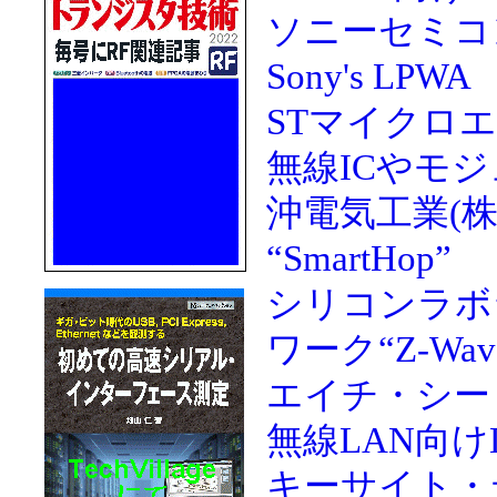
ソニーセミコ
Sony's LPWA
STマイクロエ
無線ICやモ
沖電気工業(株
“SmartHop”
シリコンラボ
ワーク“Z-Wav
エイチ・シー・
無線LAN向け
キーサイト・