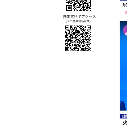
k
携帯電話でアクセス
(FC2 携帯電話変換)
［製