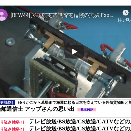
史読物］
ゆりかごから墓場まで海運に頼る日本を支えている外航貨物船と
船舶通信士 アップさんの思い出
見本PDF
テレビ放送/BS放送/CS放送/CATVなど
り込み付録-1］
テレビ放送/BS放送/CS放送/CATVなど
り込み付録-2］