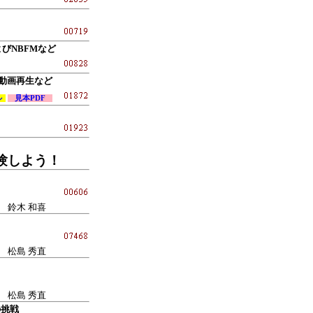
びNBFMなど
よる動画再生など
ル
見本PDF
験しよう！
鈴木 和喜
松島 秀直
松島 秀直
の挑戦