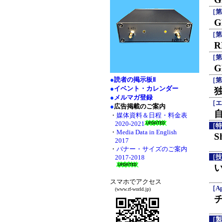
［第
［第
［第
G
●
読者の掲示板Ⅱ
［第
●
イベント・カレンダー
●
メルマガ登録
［エ
●
広告掲載のご案内
・
媒体資料＆日程・料金表
2020-2021
［特
・
Media Data in English
S
2017
・
バナー・サイズのご案内
［技
2017-2018
スマホでアクセス
［Ap
(www.rf-world.jp)
［製