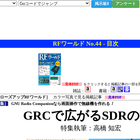
掲示板Ⅱ
アンケート
RFワールド No.44 - 目次
見本PDF
をクリックすると掲載記事の一部を
雑誌：
書籍：
ローズアップRFワールド］
カラー写真で見る掲載記事
見本PDF
集］
GNU Radio Companionなら画面操作で無線機を作れる
！
GRCで広がるSDR
特集執筆：高橋 知宏