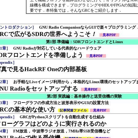
線機を構成できます．プログラミングやHDLやFPGAの知識
要です．本特集では，そんなGRCをご紹介します．
ントロダクション］
GNU Radio CompanionならGUIで楽々プログラミング
GRCで広がるSDRの世界へようこそ
！
見本PDF
第1部 準備編：SDRフロントエンドとLinux
1章］
GNU Radioが対応している代表的なハードウェア
SDRフロントエンドを準備しよう
見本PDF
pendix］
真で見るHackRF Oneの内部基板
2章］
お手軽なLiveイメージ利用から，本格的なLinux環境のセットアップ
NU Radioをセットアップする
見本PDF
第2部 実践編：基本操作と送受信機の実験
3章］
フローグラフの作成方法と波形表示やGUIの設置方法
GRCの基本的な使い方
記事関連ファイル
見本PDF
pendix］
GRCがPythonスクリプトを自動生成する仕組み
フローグラフはどのように実行されるのか
4章］
FM放送， 中波帯ラジオ放送，7MHz帯SSB受信機など
NU Radioで作る受信機