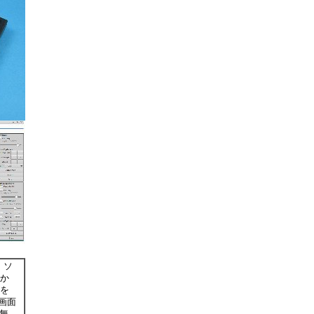
・ソ
か
を
は画面
無