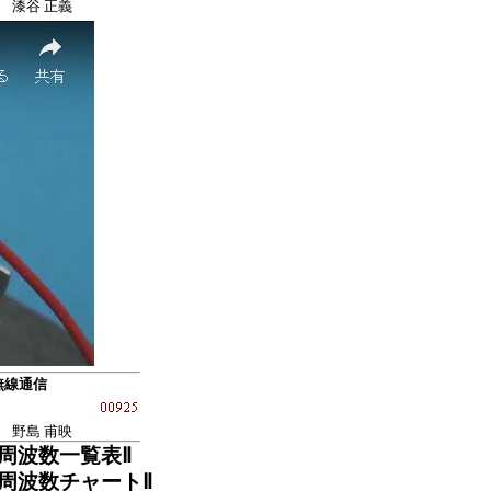
漆谷 正義
無線通信
野島 甫映
の周波数一覧表Ⅱ
の周波数チャートⅡ