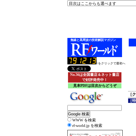
無線と高周波の技術解説マガジン
↑をクリックで最初へ
No.56は全国書店＆ネット書店
で好評発売中！
見本PDFは目次からどうぞ
［ク
［特
WWW を検索
rf-world.jp を検索