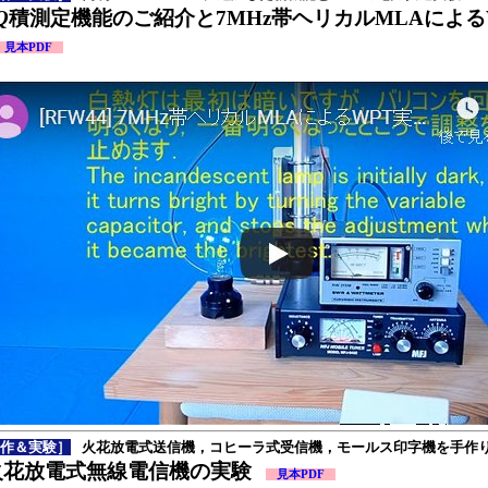
Q
積測定機能のご紹介と7MHz帯ヘリカルMLAによる
見本PDF
作＆実験］
火花放電式送信機，コヒーラ式受信機，モールス印字機を手作
火花放電式無線電信機の実験
見本PDF