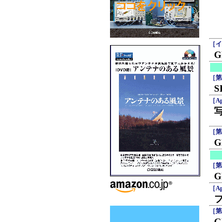
［イ
［第
［Ap
写
［第
G
［第
［Ap
［第
G