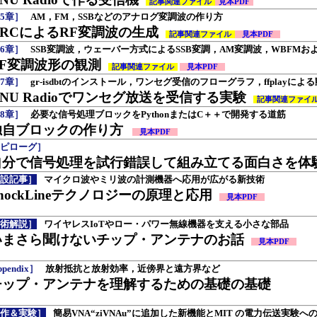
記事関連ファイル
見本PDF
5章］
AM，FM，SSBなどのアナログ変調波の作り方
GRCによるRF変調波の生成
記事関連ファイル
見本PDF
6章］
SSB変調波，ウェーバー方式によるSSB変調，AM変調波，WBFMおよ
RF変調波形の観測
記事関連ファイル
見本PDF
7章］
gr-isdbtのインストール，ワンセグ受信のフローグラフ，ffplayに
NU Radioでワンセグ放送を受信する実験
記事関連ファイ
8章］
必要な信号処理ブロックをPythonまたはC＋＋で開発する道筋
独自ブロックの作り方
見本PDF
ピローグ］
自分で信号処理を試行錯誤して組み立てる面白さを体
設記事］
マイクロ波やミリ波の計測機器へ応用が広がる新技術
hockLineテクノロジーの原理と応用
見本PDF
術解説］
ワイヤレスIoTやロー・パワー無線機器を支える小さな部品
いまさら聞けないチップ・アンテナのお話
見本PDF
pendix］
放射抵抗と放射効率，近傍界と遠方界など
チップ・アンテナを理解するための基礎の基礎
作＆実験］
簡易VNA“ziVNAu”に追加した新機能とMIT の電力伝送実験へ