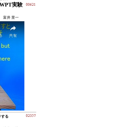
WPT実験
富井 里一
りする