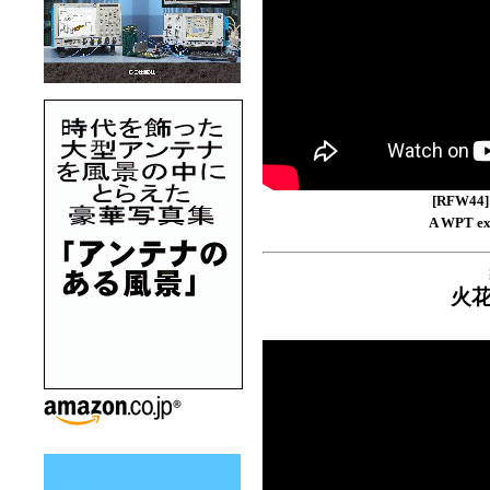
[RFW4
A WPT ex
火