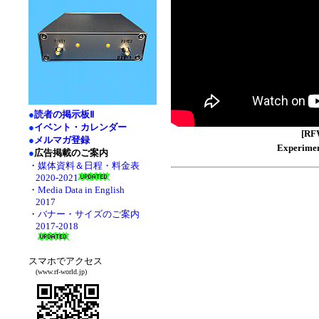
●
読者の掲示板Ⅱ
●
イベント・カレンダー
[R
●
メルマガ登録
Experimen
●
広告掲載のご案内
・
媒体資料＆日程・料金表
2020-2021
・
Media Data in English
2017
・
バナー・サイズのご案内
2017-2018
スマホでアクセス
(www.rf-world.jp)