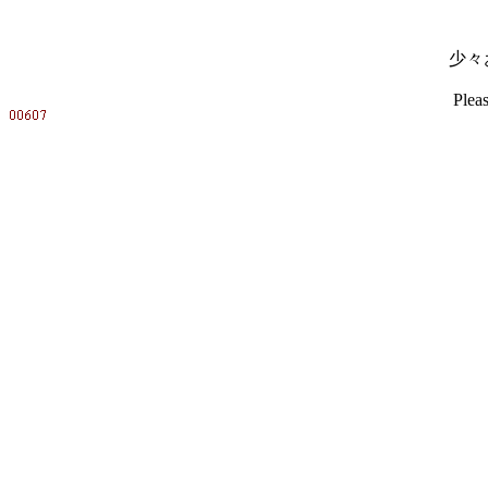
少々
Pleas