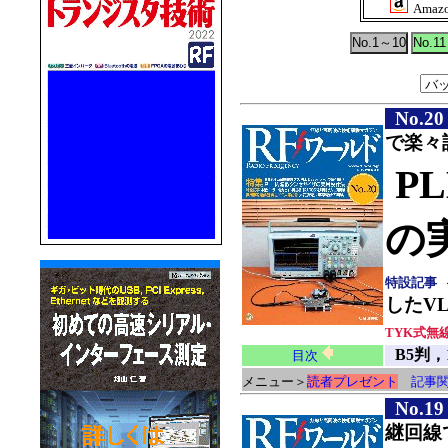
Ama
No.20
で楽々
P
の
特設記事
したVL
TYK式無
B5判，
目次
メニュー＞
読者プレゼント
記事
No.19
継回線