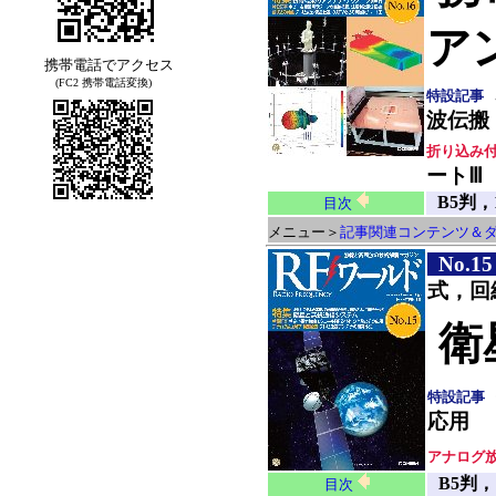
ア
携帯電話でアクセス
(FC2 携帯電話変換)
特設記事
波伝搬
折り込み
ートⅢ
B5判，
目次
メニュー＞
記事関連コンテンツ＆
No.15
式，回
衛
特設記事
応用
アナログ放
B5判，
目次