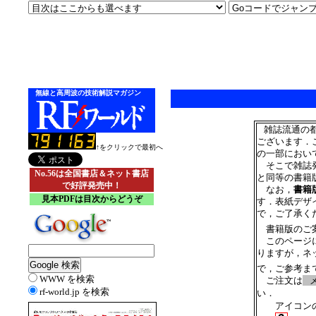
無線と高周波の技術解説マガジン
雑誌流通の
ございます．
↑をクリックで最初へ
の一部におい
そこで雑誌発
No.56は全国書店＆ネット書店
と同等の書籍
で好評発売中！
なお，
書籍
見本PDFは目次からどうぞ
す．表紙デザ
で，ご了承く
書籍版のご
このページに
りますが，ネ
で，ご参考ま
WWW を検索
ご注文は
rf-world.jp を検索
い．
アイコンの