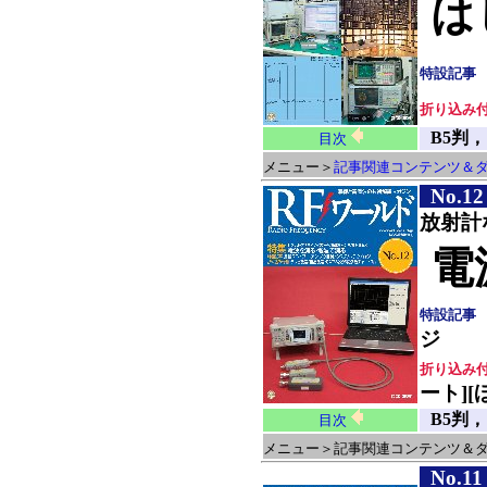
は
特設記事
折り込み
B5判，
目次
メニュー＞
記事関連コンテンツ＆
No.12
放射計
電
特設記事
ジ
折り込み
ート][
B5判，
目次
メニュー＞
記事関連コンテンツ＆
No.11