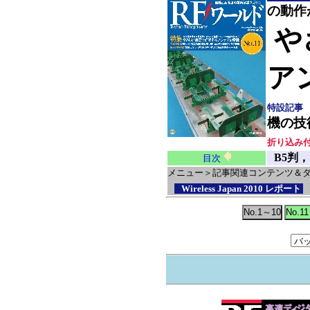
の動作
や
ア
特設記事
機の技
折り込み
B5判，
目次
メニュー＞
記事関連コンテンツ＆
Wireless Japan 2010 レポート