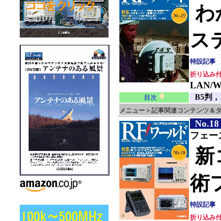
わ
ス
特設記事
折り込み
LAN/
B5判，
目次
メニュー＞
記事関連コンテンツ＆
No.18
フェー
新
術
特設記事
折り込み