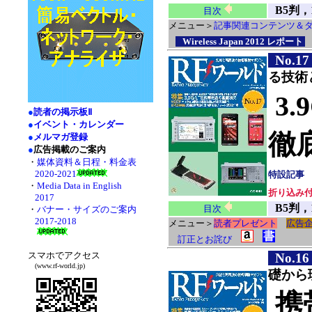
B5判，
目次
メニュー＞
記事関連コンテンツ＆
Wireless Japan 2012 レポート
No.17
る技術
3
●
読者の掲示板Ⅱ
●
イベント・カレンダー
徹
●
メルマガ登録
●
広告掲載のご案内
・
媒体資料＆日程・料金表
2020-2021
特設記事
・
Media Data in English
折り込み
2017
B5判，
目次
・
バナー・サイズのご案内
2017-2018
メニュー＞
読者プレゼント
広告
訂正とお詫び
スマホでアクセス
No.16
(www.rf-world.jp)
礎から
携