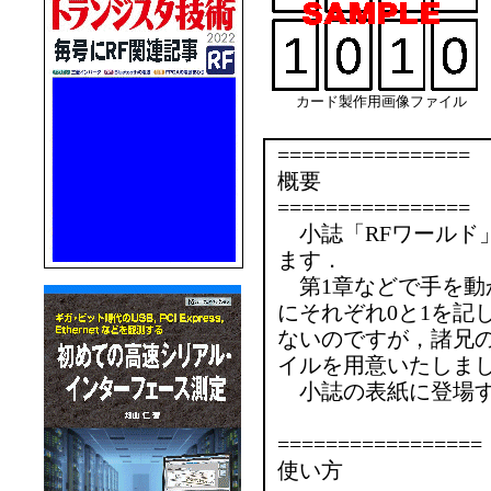
カード製作用画像ファイル
================
概要
================
小誌「RFワールド
ます．
第1章などで手を動
にそれぞれ0と1を記
ないのですが，諸兄
イルを用意いたしま
小誌の表紙に登場す
=================
使い方