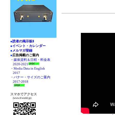
●
読者の掲示板Ⅱ
●
イベント・カレンダー
●
メルマガ登録
●
広告掲載のご案内
・
媒体資料＆日程・料金表
2020-2021
・
Media Data in English
2017
・
バナー・サイズのご案内
2017-2018
スマホでアクセス
(www.rf-world.jp)