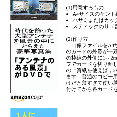
=================
(1)用意するもの
A4サイズのケント
ハサミまたはカッ
スティックのり（
(2)作り方
画像ファイルをA4
のカードの外形が一
の枠線の外側に1～2
フでカードを切り離
の上質紙を使えば，
ます．普通のコピー
けだと薄すぎて使い
付けてから各カード