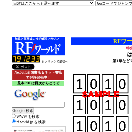
無線と高周波の技術解説マガジン
RFワー
特
第1章など
↑をクリックで最初へ
No.56は全国書店＆ネット書店
で好評発売中！
見本PDFは目次からどうぞ
WWW を検索
rf-world.jp を検索