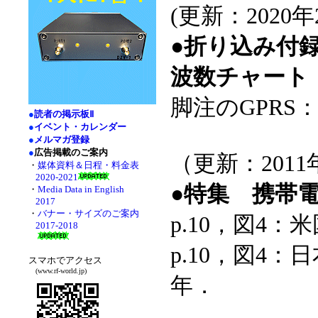
(更新：2020年
●折り込み付
波数チャート
脚注のGPRS：
●
読者の掲示板Ⅱ
●
イベント・カレンダー
●
メルマガ登録
●
広告掲載のご案内
（更新：2011
・
媒体資料＆日程・料金表
2020-2021
●特集 携帯
・
Media Data in English
2017
・
バナー・サイズのご案内
p.10，図4：
2017-2018
p.10，図4：
スマホでアクセス
(www.rf-world.jp)
年．