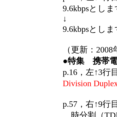
9.6kbpsとし
↓
9.6kbpsとし
（更新：2008
●特集 携帯
p.16，左↑3
Division Duple
p.57，右↑9行
時分割（TD