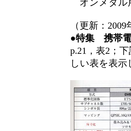
オンメタル
（更新：2009
●特集 携帯
p.21，表2
しい表を表示