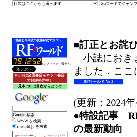
無線と高周波の技術解説マガジン
■訂正とお詫
小誌におきま
↑をクリックで最初へ
ました．ここ
No.56は全国書店＆ネット書店
で好評発売中！
RFワールド No.2
見本PDFは目次からどうぞ
(更新：2024年
●特設記事 R
WWW を検索
の最新動向
rf-world.jp を検索