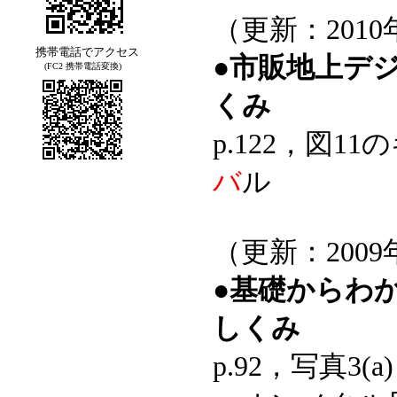
（更新：2010
携帯電話でアクセス
●市販地上デ
(FC2 携帯電話変換)
くみ
p.122，図
バ
ル
（更新：2009
●基礎からわ
しくみ
p.92，写真3