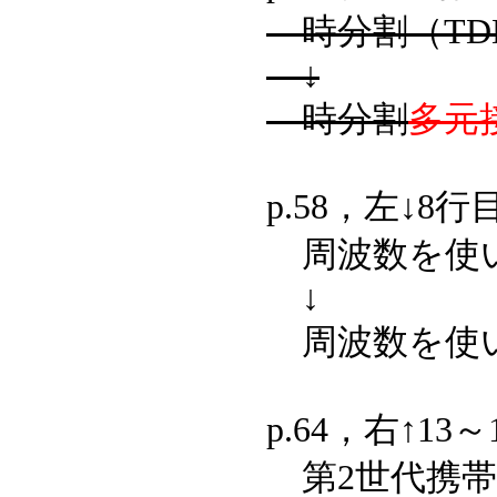
時分割（TD
↓
時分割
多元
p.58，左↓8行
周波数を使い
↓
周波数を使
p.64，右↑13
第2世代携帯