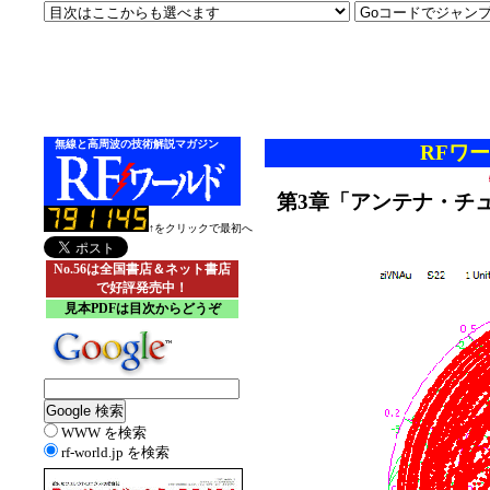
無線と高周波の技術解説マガジン
RFワー
第3章「アンテナ・チ
↑をクリックで最初へ
No.56は全国書店＆ネット書店
で好評発売中！
見本PDFは目次からどうぞ
WWW を検索
rf-world.jp を検索