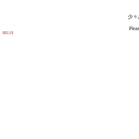
少々
Pleas