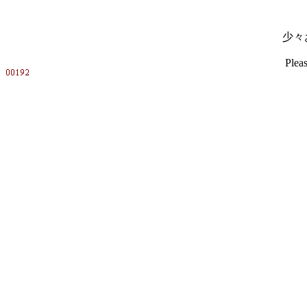
少々
Pleas