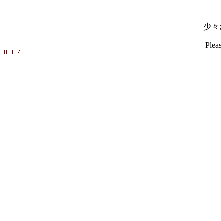
少々
Pleas