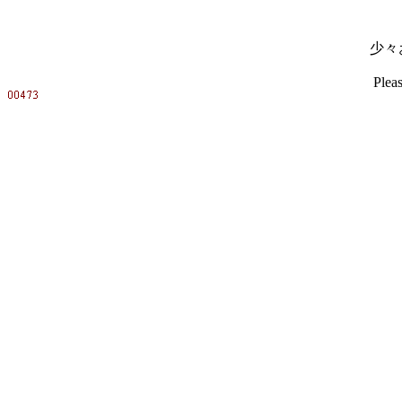
少々
Pleas