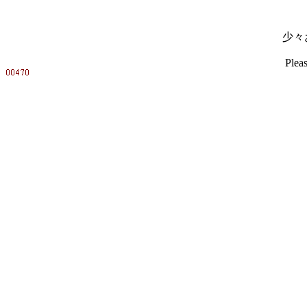
少々
Pleas