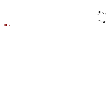
少々
Pleas