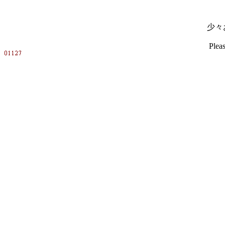
少々
Pleas