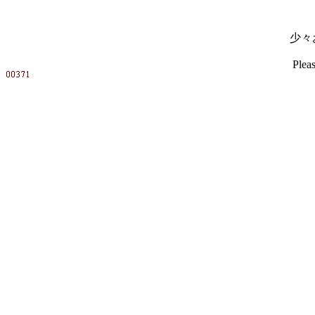
少々
Pleas