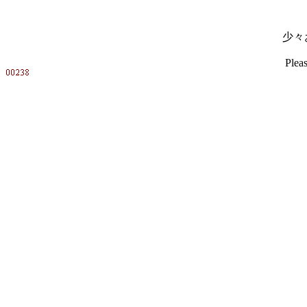
少々
Pleas