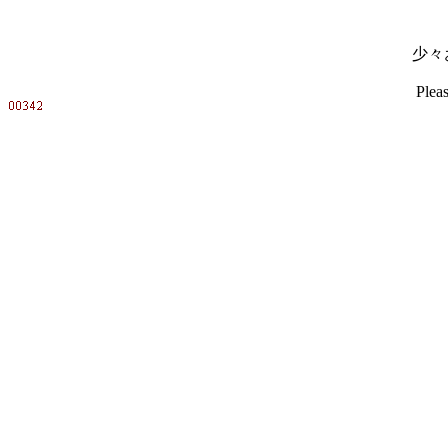
少々
Pleas