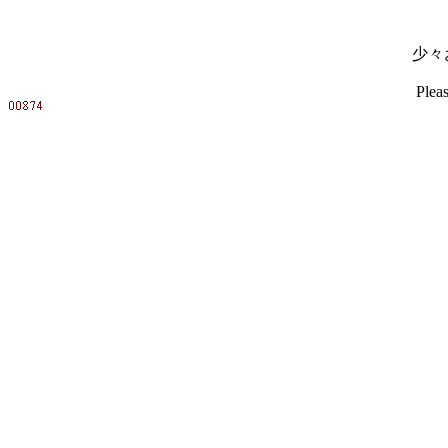
少々
Pleas