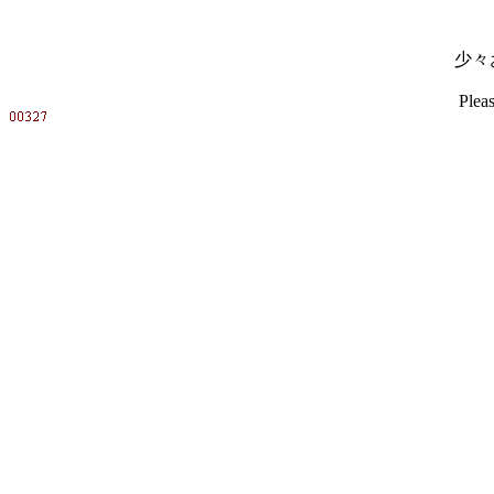
少々
Pleas