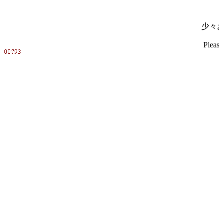
少々
Pleas