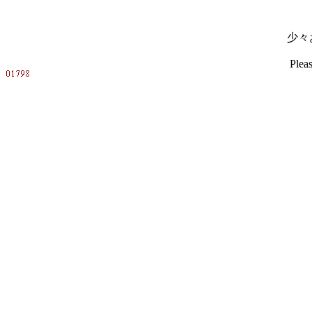
少々
Pleas