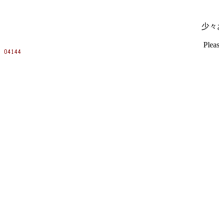
少々
Pleas